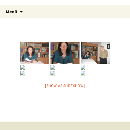
Zum
Suchen
Inhalt
Menü
nach:
springen
[SHOW AS SLIDESHOW]