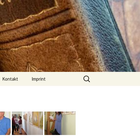
Suchen
Kontakt
Imprint
nach:
2017 Stormtage
Datenschutz
03.12.2016 Wie Storm
DSVGO
Weihnachten feierte
2015 Stormtage
25.09.2016
Ausstellungseröffnung
Juni 2014 Rosenfest und
Rosengarten