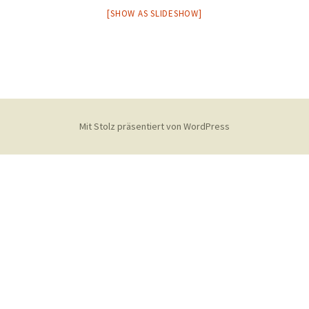
[SHOW AS SLIDESHOW]
2013
2011
2010
2009
Mit Stolz präsentiert von WordPress
2006 Stormtage
2007 Stormtage
10 Jahre Stormverein