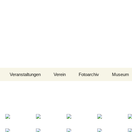
Veranstaltungen
Verein
Fotoarchiv
Museum
Vereinsdaten
2017
Beitritt
2016
2015
2014