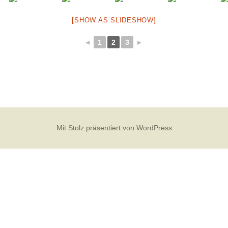
2013
[SHOW AS SLIDESHOW]
2011
◄
1
2
3
►
2010
2009
2006 Stormtage
Mit Stolz präsentiert von WordPress
2007 Stormtage
10 Jahre Stormverein