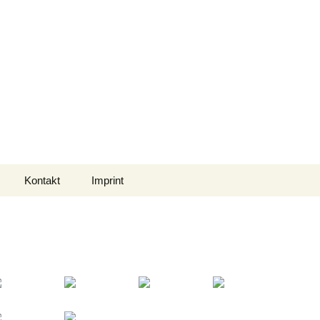
Suchen
Kontakt
Imprint
nach:
2017 Stormtage
Datenschutz
03.12.2016 Wie Storm
DSVGO
Weihnachten feierte
2015 Stormtage
25.09.2016
Ausstellungseröffnung
Juni 2014 Rosenfest
und Rosengarten