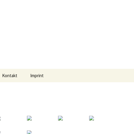
Suchen
Kontakt
Imprint
nach:
2017 Stormtage
Datenschutz
03.12.2016 Wie Storm
DSVGO
Weihnachten feierte
2015 Stormtage
25.09.2016
Ausstellungseröffnung
Juni 2014 Rosenfest und
Rosengarten