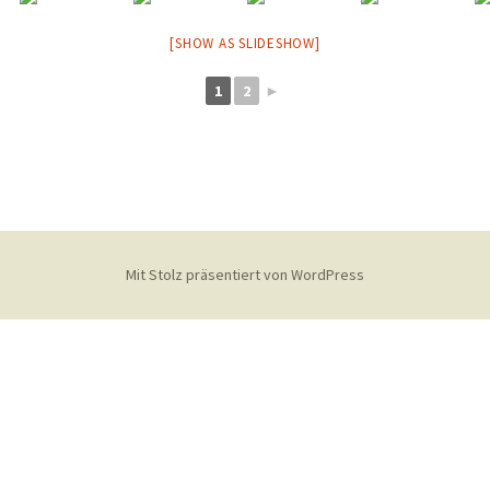
2013
[SHOW AS SLIDESHOW]
2011
1
2
►
2010
2009
2006 Stormtage
Mit Stolz präsentiert von WordPress
2007 Stormtage
10 Jahre Stormverein