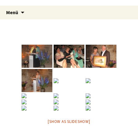
Zum
Suchen
Inhalt
Menü
nach:
springen
[SHOW AS SLIDESHOW]